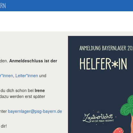
ERN
den.
Anmeldeschluss ist der
r*innen
,
Leiter*innen
und
 du dich schon bei
Irene
azu werden erst später
nter
bayernlager@psg-bayern.de
dir!