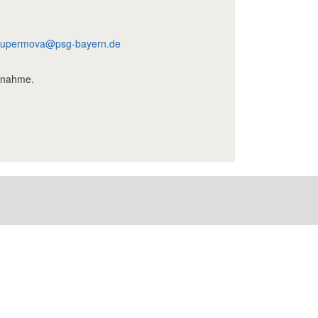
supermova@psg-bayern.de
ilnahme.